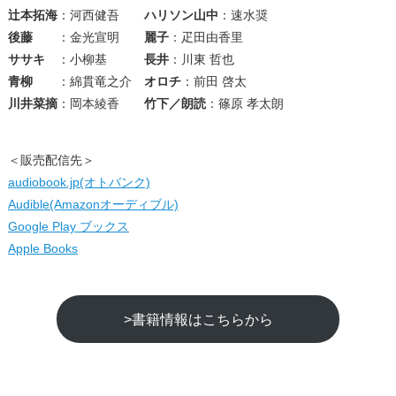
辻本拓海
：河西健吾
ハリソン山中
：速水奨
後藤
：金光宣明
麗子
：疋田由香里
ササキ
：小柳基
長井
：川東 哲也
青柳
：綿貫竜之介
オロチ
：前田 啓太
川井菜摘
：岡本綾香
竹下／朗読
：篠原 孝太朗
＜販売配信先＞
audiobook.jp(オトバンク)
Audible(Amazonオーディブル)
Google Play ブックス
Apple Books
>書籍情報はこちらから