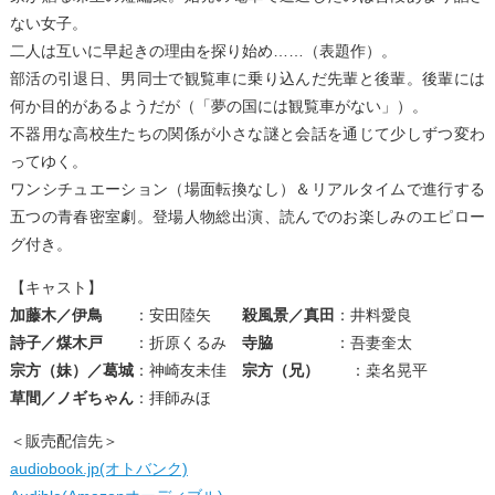
ない女子。
二人は互いに早起きの理由を探り始め……（表題作）。
部活の引退日、男同士で観覧車に乗り込んだ先輩と後輩。後輩には
何か目的があるようだが（「夢の国には観覧車がない」）。
不器用な高校生たちの関係が小さな謎と会話を通じて少しずつ変わ
ってゆく。
ワンシチュエーション（場面転換なし）＆リアルタイムで進行する
五つの青春密室劇。登場人物総出演、読んでのお楽しみのエピロー
グ付き。
【キャスト】
加藤木／伊鳥
：安田陸矢
殺風景／真田
：井料愛良
詩子／煤木戸
：折原くるみ
寺脇
：吾妻奎太
宗方（妹）／葛城
：神崎友未佳
宗方（兄）
：桒名晃平
草間／ノギちゃん
：拝師みほ
＜販売配信先＞
audiobook.jp(オトバンク)