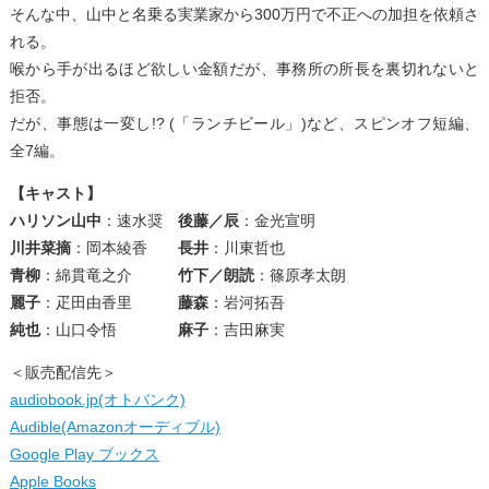
そんな中、山中と名乗る実業家から300万円で不正への加担を依頼さ
れる。
喉から手が出るほど欲しい金額だが、事務所の所長を裏切れないと
拒否。
だが、事態は一変し!? (「ランチビール」)など、スピンオフ短編、
全7編。
【キャスト】
ハリソン山中
：速水奨
後藤／辰
：金光宣明
川井菜摘
：岡本綾香
長井
：川東哲也
青柳
：綿貫竜之介
竹下／朗読
：篠原孝太朗
麗子
：疋田由香里
藤森
：岩河拓吾
純也
：山口令悟
麻子
：吉田麻実
＜販売配信先＞
audiobook.jp(オトバンク)
Audible(Amazonオーディブル)
Google Play ブックス
Apple Books