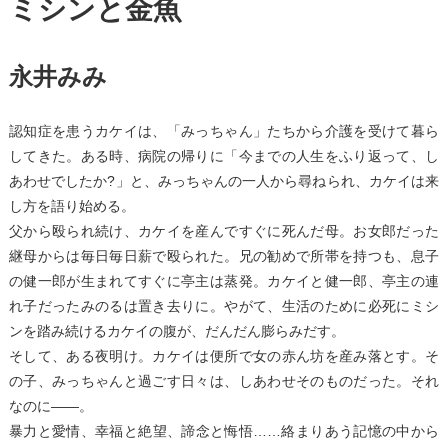
ミシンと金魚
永井みみ
認知症を患うカケイは、「みっちゃん」たちから介護を受けて暮ら
してきた。ある時、病院の帰りに「今までの人生をふり返って、し
あわせでしたか?」と、みっちゃんの一人から尋ねられ、カケイは来
し方を語り始める。
父から殴られ続け、カケイを産んですぐに死んだ母。お女郎だった
継母からは毎日毎日薪で殴られた。兄の勧めで所帯を持つも、息子
の健一郎が生まれてすぐに亭主は蒸発。カケイと健一郎、亭主の連
れ子だったみのるは置き去りに。やがて、生活のために必死にミシ
ンを踏み続けるカケイの腹が、だんだん膨らみだす。
そして、ある夜明け。カケイは便所で女の赤ん坊を産み落とす。そ
の子、みっちゃんと過ごす日々は、しあわせそのものだった。それ
なのに――。
暴力と愛情、幸福と絶望、諦念と悔悟……絡まりあう記憶の中から