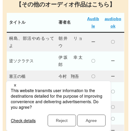
【その他のオーディオ作品はこちら】
Audib
audiobo
タイトル
著者名
le
ok
桐島、部活やめるって
朝井 リョ
ー
〇
よ
ウ
伊坂 幸太
逆ソクラテス
〇
ー
郎
塞王の楯
今村 翔吾
〇
ー
金原 ひと
蛇にピアス
ー
〇
み
浮雲心霊奇譚 赤眼の理
神永 学
ー
〇
水滸伝 一～十九
北方 謙三
〇
〇
海風
今野 敏
〇
ー