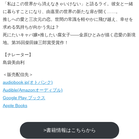
「私はこの世界から消えなきゃいけない」と語るライ。彼女と一緒
に暮らすことになり、由嘉里の世界の新たな扉が開く……。
推しへの愛と三次元の恋。世間の常識を軽やかに飛び越え、幸せを
求める気持ちが向かう先は？
死にたいキャバ嬢×推したい腐女子――金原ひとみが描く恋愛の新境
地。第35回柴田錬三郎賞受賞作！
【ナレーター】
島袋美由利
＜販売配信先＞
audiobook.jp(オトバンク)
Audible(Amazonオーディブル)
Google Play ブックス
Apple Books
>書籍情報はこちらから