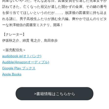
肉屋ないいやつだ。そんなある日、図書委員を引退した先輩女子が
訪ねてきた。亡くなった祖父が遺した開かずの金庫、その鍵の番号
を探り当ててほしいというのだが……。放課後の図書室に持ち込ま
れる謎に、男子高校生ふたりが挑む全六編。爽やかでほんのりビタ
ーな米澤穂信の図書室ミステリ、開幕！
【ナレーター】
伊坂秋之介、綿貫 竜之介、島田奈歩
＜販売配信先＞
audiobook.jp(オトバンク)
Audible(Amazonオーディブル)
Google Play ブックス
Apple Books
>書籍情報はこちらから