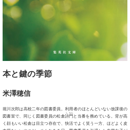
本と鍵の季節
米澤穂信
堀川次郎は高校二年の図書委員。利用者のほとんどいない放課後の
し
もん
図書室で、同じく図書委員の松倉
詩
門
と当番を務めている。背が高
く顔もいい松倉は目立つ存在で、快活でよく笑う一方、ほどよく皮