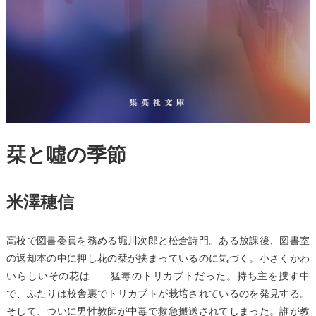
栞と噓の季節
米澤穂信
高校で図書委員を務める堀川次郎と松倉詩門。ある放課後、図書室
の返却本の中に押し花の栞が挟まっているのに気づく。小さくかわ
いらしいその花は――猛毒のトリカブトだった。持ち主を捜す中
で、ふたりは校舎裏でトリカブトが栽培されているのを発見する。
そして、ついに男性教師が中毒で救急搬送されてしまった。誰が教