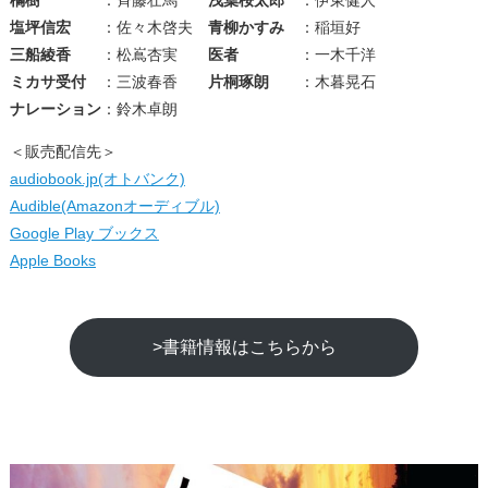
塩坪信宏
：佐々木啓夫
青柳かすみ
：稲垣好
三船綾香
：松嶌杏実
医者
：一木千洋
ミカサ受付
：三波春香
片桐琢朗
：木暮晃石
ナレーション
：鈴木卓朗
＜販売配信先＞
audiobook.jp(オトバンク)
Audible(Amazonオーディブル)
Google Play ブックス
Apple Books
>書籍情報はこちらから