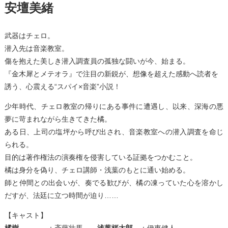
安壇美緒
武器はチェロ。
潜入先は音楽教室。
傷を抱えた美しき潜入調査員の孤独な闘いが今、始まる。
『金木犀とメテオラ』で注目の新鋭が、想像を超えた感動へ読者を
誘う、心震える“スパイ×音楽”小説！
少年時代、チェロ教室の帰りにある事件に遭遇し、以来、深海の悪
夢に苛まれながら生きてきた橘。
ある日、上司の塩坪から呼び出され、音楽教室への潜入調査を命じ
られる。
目的は著作権法の演奏権を侵害している証拠をつかむこと。
橘は身分を偽り、チェロ講師・浅葉のもとに通い始める。
師と仲間との出会いが、奏でる歓びが、橘の凍っていた心を溶かし
だすが、法廷に立つ時間が迫り……
【キャスト】
橘樹
：斉藤壮馬
浅葉桜太郎
：伊東健人