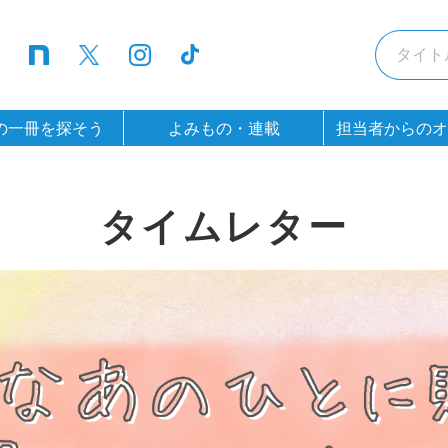
の一冊を探そう
よみもの・連載
担当者からのオ
タイムレター