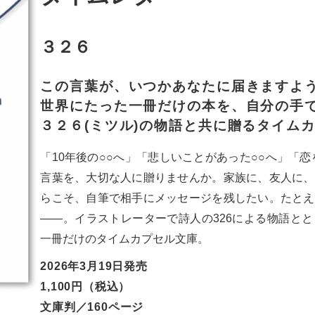
３２６
この言葉が、いつかあなたに届きますよ
世界にたった一冊だけの本を、自分の手
３２６(ミツル)の物語と共に贈るタイム
「10年後の○○へ」「悲しいことがあった○○へ」「
言葉を、大切な人に贈りませんか。家族に、友人に、
らこそ、自筆で相手にメッセージを残したい。たとえ
——。イラストレーターで詩人の326による物語と
一冊だけのタイムカプセル文庫。
2026年3月19日発売
1,100円（税込）
文庫判／160ページ