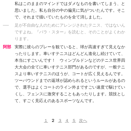
私はこのままのマインドではダメなものを書いてしまう、と
思いました。私も自分の中の偏見に気がついたんです。そこ
で、それまで描いていたものを全て消しました。
──
足が不自由な人のためにアレンジされたテニス、ではないん
ですよね。『パラ・スター』を読むと、そのことがよくわか
ります。
阿部
実際に彼らのプレーを観ていると、球が高速すぎて見えなか
ったりします。車いすテニスはどんどん進化し続けていて、
本当にすごいんです！ ウィンブルドンなどのテニス世界四
大大会の全てに車いすテニス部門があるのですが、一般テニ
スより車いすテニスのほうが、コートが広く見えるんです。
ツーバウンドまでの返球が認められるというルールがあるの
で、選手はよくコートのライン外まですごい速度で駆けてい
くし、フェンスに激突することもあったりします。競技とし
て、すごく見応えのあるスポーツなんです。
１
２
３
４
５
次へ